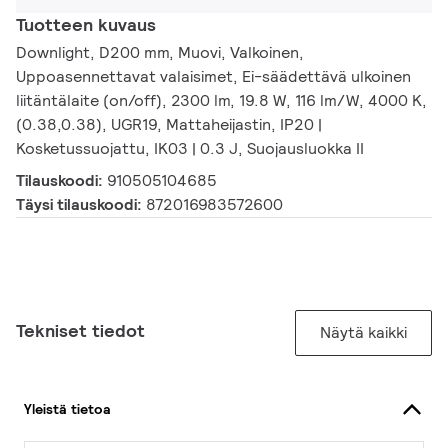
Tuotteen kuvaus
Downlight, D200 mm, Muovi, Valkoinen,
Uppoasennettavat valaisimet, Ei-säädettävä ulkoinen
liitäntälaite (on/off), 2300 lm, 19.8 W, 116 lm/W, 4000 K,
(0.38,0.38), UGR19, Mattaheijastin, IP20 |
Kosketussuojattu, IK03 | 0.3 J, Suojausluokka II
Tilauskoodi:
910505104685
Täysi tilauskoodi:
872016983572600
Tekniset tiedot
Näytä kaikki
Yleistä tietoa