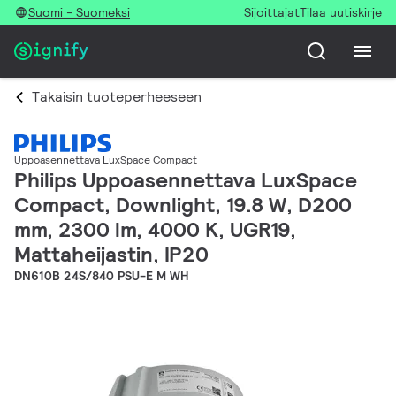
Suomi - Suomeksi
Sijoittajat
Tilaa uutiskirje
Takaisin tuoteperheeseen
Uppoasennettava LuxSpace Compact
Philips Uppoasennettava LuxSpace
Compact, Downlight, 19.8 W, D200
mm, 2300 lm, 4000 K, UGR19,
Mattaheijastin, IP20
DN610B 24S/840 PSU-E M WH