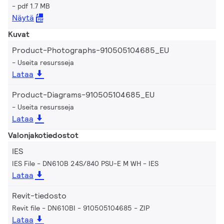
pdf 1.7 MB
Näytä
Kuvat
Product-Photographs-910505104685_EU
Useita resursseja
Lataa
Product-Diagrams-910505104685_EU
Useita resursseja
Lataa
Valonjakotiedostot
IES
IES File - DN610B 24S/840 PSU-E M WH
IES
Lataa
Revit-tiedosto
Revit file - DN610BI - 910505104685
ZIP
Lataa