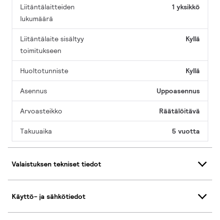
Liitäntälaitteiden
1 yksikkö
lukumäärä
Liitäntälaite sisältyy
Kyllä
toimitukseen
Huoltotunniste
Kyllä
Asennus
Uppoasennus
Arvoasteikko
Räätälöitävä
Takuuaika
5 vuotta
Valaistuksen tekniset tiedot
Käyttö- ja sähkötiedot