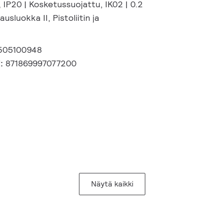
 IP20 | Kosketussuojattu, IK02 | 0.2
usluokka II, Pistoliitin ja
505100948
i:
871869997077200
Näytä kaikki