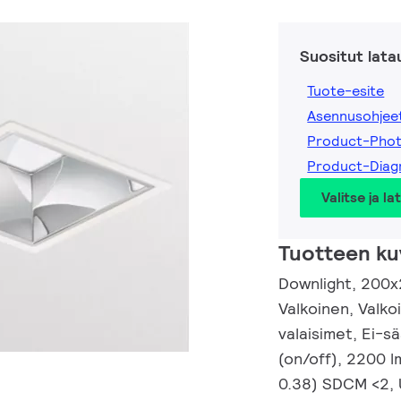
Suositut lata
Tuote-esite
Asennusohjee
Product-Pho
Product-Dia
Valitse ja la
Tuotteen ku
Downlight, 200x2
Valkoinen, Valk
valaisimet, Ei-s
(on/off), 2200 l
0.38) SDCM <2, U