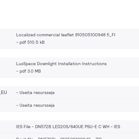
Localized commercial leaflet 910505100948 fi_FI
pdf 510.5 kB
LuxSpace Downlight Installation Instructions
pdf 3.0 MB
_EU
Useita resursseja
Useita resursseja
IES File - DN572B LED20S/840UE PSU-E C WH
IES