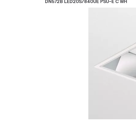
DN572B LED20S/840UE PSU-E C WH