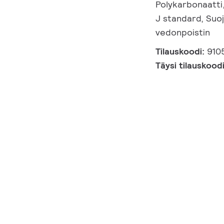
Polykarbonaatti,
J standard, Suoja
vedonpoistin
Tilauskoodi:
910
Täysi tilauskood