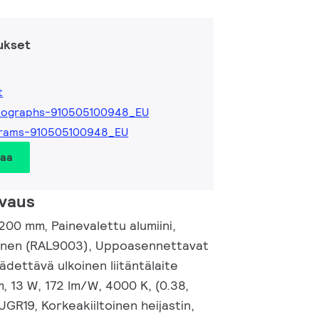
ukset
t
tographs-910505100948_EU
grams-910505100948_EU
taa
vaus
00 mm, Painevalettu alumiini,
oinen (RAL9003), Uppoasennettavat
äädettävä ulkoinen liitäntälaite
m, 13 W, 172 lm/W, 4000 K, (0.38,
GR19, Korkeakiiltoinen heijastin,