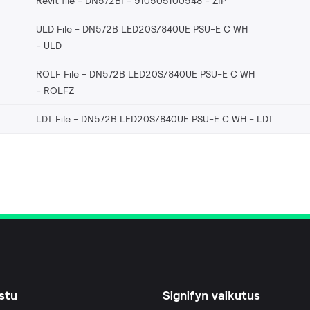
Revit file - DN572BI - 910505100948
ZIP
ULD File - DN572B LED20S/840UE PSU-E C WH
ULD
ROLF File - DN572B LED20S/840UE PSU-E C WH
ROLFZ
LDT File - DN572B LED20S/840UE PSU-E C WH
LDT
stu
Signifyn vaikutus