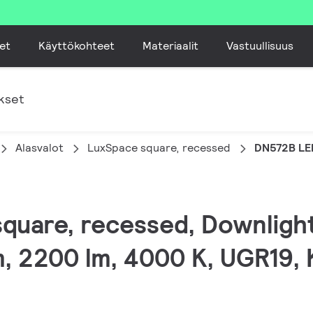
et
Käyttökohteet
Materiaalit
Vastuullisuus
kset
Alasvalot
LuxSpace square, recessed
DN572B LE
quare, recessed, Downlight,
 2200 lm, 4000 K, UGR19, K