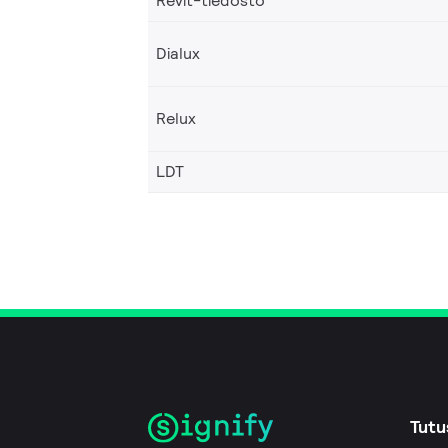
Revit-tiedosto
Dialux
Relux
LDT
Tutu