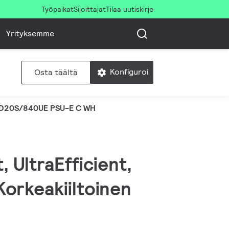
Työpaikat
Sijoittajat
Tilaa uutiskirje
Yrityksemme
Konfiguroi
Osta täältä
D20S/840UE PSU-E C WH
 UltraEfficient,
orkeakiiltoinen