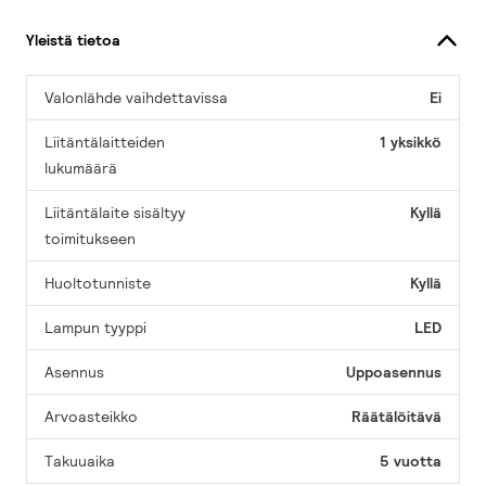
Yleistä tietoa
Valonlähde vaihdettavissa
Ei
Liitäntälaitteiden
1 yksikkö
lukumäärä
Liitäntälaite sisältyy
Kyllä
toimitukseen
Huoltotunniste
Kyllä
Lampun tyyppi
LED
Asennus
Uppoasennus
Arvoasteikko
Räätälöitävä
Takuuaika
5 vuotta