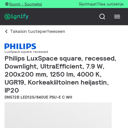
Suomi - Suomeksi
Sijoittajat
Tilaa uutiskirje
Takaisin tuoteperheeseen
LuxSpace square, recessed
Philips LuxSpace square, recessed,
Downlight, UltraEfficient, 7.9 W,
200x200 mm, 1250 lm, 4000 K,
UGR19, Korkeakiiltoinen heijastin,
IP20
DN572B LED12S/840UE PSU-E C WH