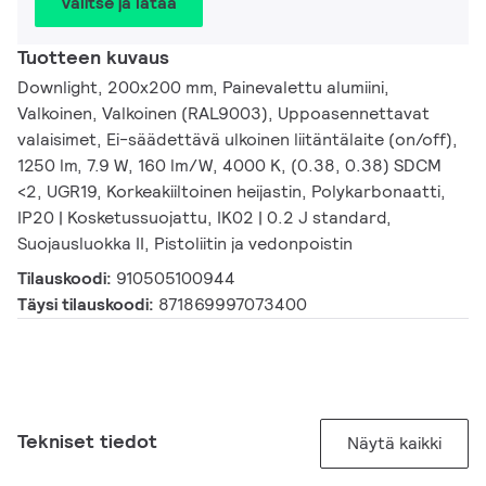
Valitse ja lataa
Tuotteen kuvaus
Downlight, 200x200 mm, Painevalettu alumiini,
Valkoinen, Valkoinen (RAL9003), Uppoasennettavat
valaisimet, Ei-säädettävä ulkoinen liitäntälaite (on/off),
1250 lm, 7.9 W, 160 lm/W, 4000 K, (0.38, 0.38) SDCM
<2, UGR19, Korkeakiiltoinen heijastin, Polykarbonaatti,
IP20 | Kosketussuojattu, IK02 | 0.2 J standard,
Suojausluokka II, Pistoliitin ja vedonpoistin
Tilauskoodi:
910505100944
Täysi tilauskoodi:
871869997073400
Tekniset tiedot
Näytä kaikki