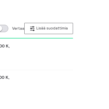
Lisää suodattimia
Vertaa
00 K,
00 K,