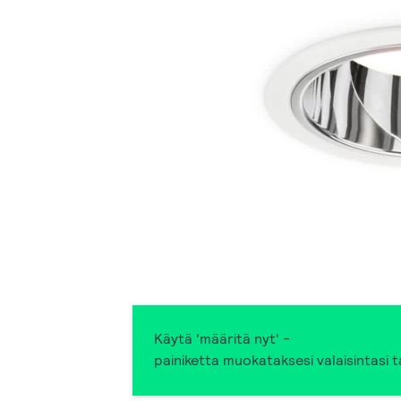
Käytä 'määritä nyt' -
painiketta muokataksesi valaisintasi ta