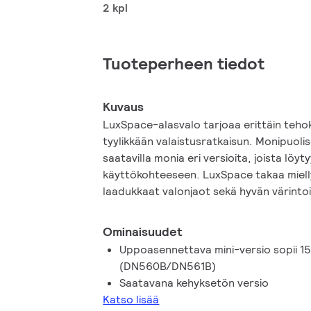
2 kpl
Tuoteperheen tiedot
Kuvaus
LuxSpace-alasvalo tarjoaa erittäin teho
tyylikkään valaistusratkaisun. Monipuoli
saatavilla monia eri versioita, joista löyt
käyttökohteeseen. LuxSpace takaa miell
laadukkaat valonjaot sekä hyvän värinto
Ominaisuudet
Uppoasennettava mini-versio sopii 
(DN560B/DN561B)
Saatavana kehyksetön versio
Katso lisää