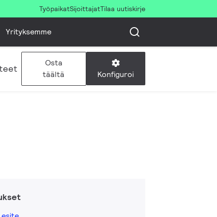
Työpaikat
Sijoittajat
Tilaa uutiskirje
Yrityksemme
Osta
teet
Konfiguroi
täältä
ukset
esite