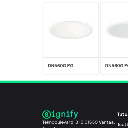
DN560G PG
DN560G P
Tutu
Teknobulevardi 3-5 01530 Vantaa,
Tuot