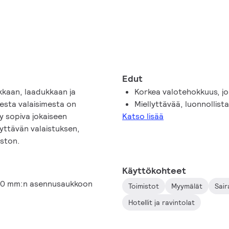
Edut
kkaan, laadukkaan ja
Korkea valotehokkuus, j
sesta valaisimesta on
Miellyttävää, luonnollist
yy sopiva jokaiseen
Katso lisää
yttävän valaistuksen,
iston.
Käyttökohteet
150 mm:n asennusaukkoon
Toimistot
Myymälät
Sair
Hotellit ja ravintolat