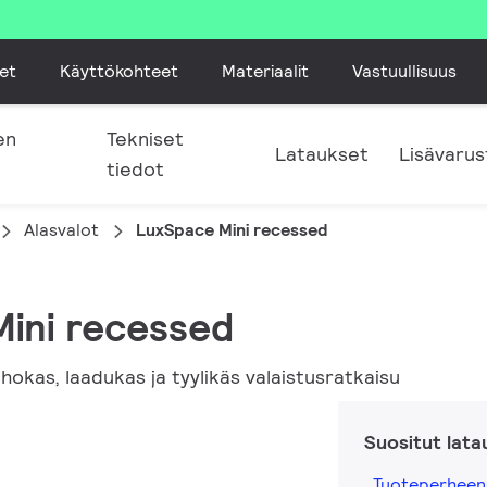
et
Käyttökohteet
Materiaalit
Vastuullisuus
en
Tekniset
Lataukset
Lisävarus
tiedot
Alasvalot
LuxSpace Mini recessed
Mini recessed
hokas, laadukas ja tyylikäs valaistusratkaisu
Suositut lata
Tuoteperheen 