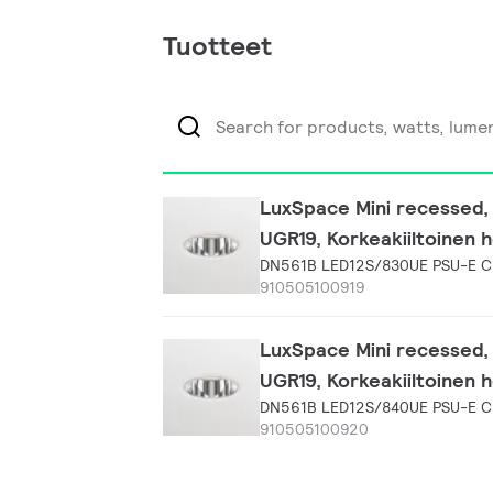
Tuotteet
LuxSpace Mini recessed, D
UGR19, Korkeakiiltoinen h
DN561B LED12S/830UE PSU-E 
910505100919
LuxSpace Mini recessed, D
UGR19, Korkeakiiltoinen h
DN561B LED12S/840UE PSU-E 
910505100920