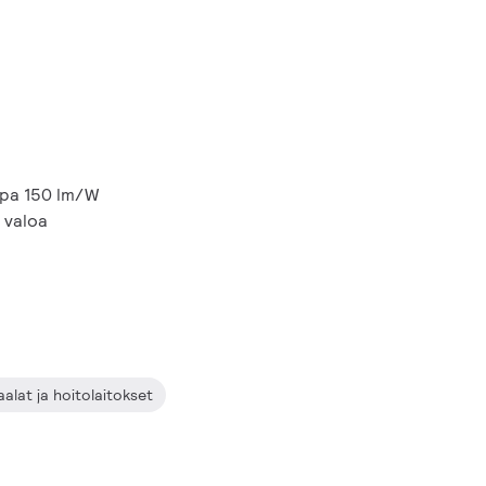
opa 150 lm/W
a valoa
aalat ja hoitolaitokset