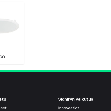
GO
stu
Signifyn vaikutus
teet
Innovaatiot