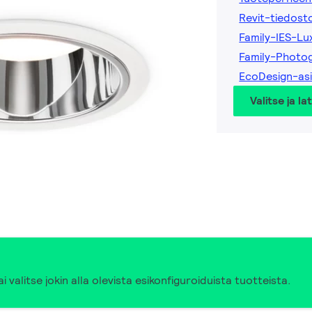
Revit-tiedost
Family-IES-Lu
Family-Photo
EcoDesign-asi
Valitse ja la
i valitse jokin alla olevista esikonfiguroiduista tuotteista.