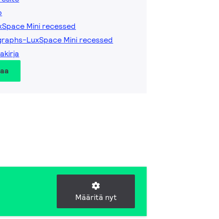
o
xSpace Mini recessed
graphs-LuxSpace Mini recessed
akirja
taa
Määritä nyt