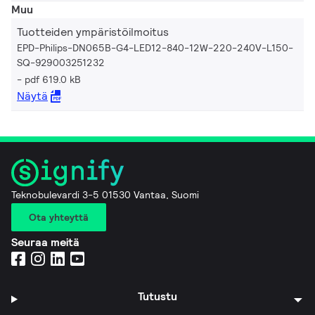
Muu
Tuotteiden ympäristöilmoitus
EPD-Philips-DN065B-G4-LED12-840-12W-220-240V-L150-
SQ-929003251232
pdf 619.0 kB
Näytä
Teknobulevardi 3-5 01530 Vantaa, Suomi
Ota yhteyttä
Seuraa meitä
Tutustu