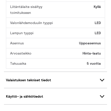
Liitäntälaite sisältyy
Kyllä
toimitukseen
Valonlähdemoduulin tyyppi
LED
Lampun tyyppi
LED
Asennus
Uppoasennus
Arvoasteikko
Hinta-laatu
Takuuaika
5 vuotta
Valaistuksen tekniset tiedot
Käyttö- ja sähkötiedot