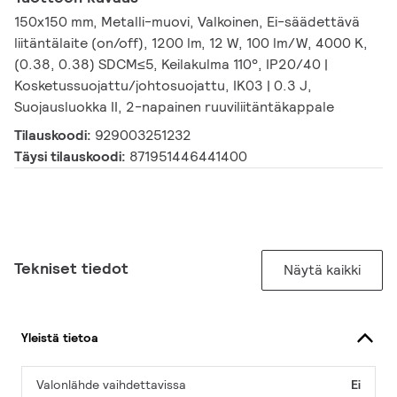
150x150 mm, Metalli-muovi, Valkoinen, Ei-säädettävä
liitäntälaite (on/off), 1200 lm, 12 W, 100 lm/W, 4000 K,
(0.38, 0.38) SDCM≤5, Keilakulma 110°, IP20/40 |
Kosketussuojattu/johtosuojattu, IK03 | 0.3 J,
Suojausluokka II, 2-napainen ruuviliitäntäkappale
Tilauskoodi:
929003251232
Täysi tilauskoodi:
871951446441400
Tekniset tiedot
Näytä kaikki
Yleistä tietoa
Valonlähde vaihdettavissa
Ei