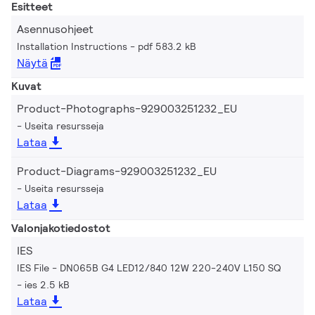
Esitteet
Asennusohjeet
Installation Instructions
pdf 583.2 kB
Näytä
Kuvat
Product-Photographs-929003251232_EU
Useita resursseja
Lataa
Product-Diagrams-929003251232_EU
Useita resursseja
Lataa
Valonjakotiedostot
IES
IES File - DN065B G4 LED12/840 12W 220-240V L150 SQ
ies 2.5 kB
Lataa