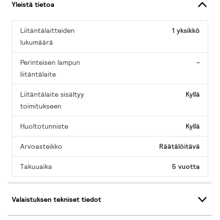
Yleistä tietoa
Liitäntälaitteiden
1 yksikkö
lukumäärä
Perinteisen lampun
-
liitäntälaite
Liitäntälaite sisältyy
Kyllä
toimitukseen
Huoltotunniste
Kyllä
Arvoasteikko
Räätälöitävä
Takuuaika
5 vuotta
Valaistuksen tekniset tiedot