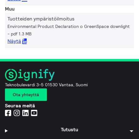
Muu
Tuotteiden ympäristöilmoitus
Environmental Product Declaration o GreenSpace downlight
pdf 1.3 MB
Näytä
Teknobulevardi 3-5 01530 Vantaa, Suomi
Ota yhteyttä
Seuraa meitä
Tutustu