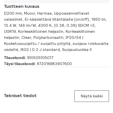
Tuotteen kuvaus
D200 mm, Muovi, Harmaa, Uppoasennettavat
valaisimet, Ei-säädettävä liitäntälaite (on/off), 1950 lm,
13.4 W, 146 lm/W, 4000 K, (0.38, 0.38) SDCM <3,
UGR19, Korkeakiiltoinen heijastin, Korkeakiiltoinen
heijastin, Clear, Polykarbonaatti, IP20/54 |
Kosketussuojattu / suojattu pölyltä, suojaus roiskuvalta
vedeltä, IK02 | 0.2 J standard, Suojausluokka II
Tilauskoodi:
910505105017
Täysi tilauskoodi:
872016983907600
Tekniset tiedot
Näytä kaikki