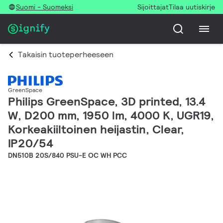
Suomi - Suomeksi
Sijoittajat
Tilaa uutiskirje
Takaisin tuoteperheeseen
GreenSpace
Philips GreenSpace, 3D printed, 13.4
W, D200 mm, 1950 lm, 4000 K, UGR19,
Korkeakiiltoinen heijastin, Clear,
IP20/54
DN510B 20S/840 PSU-E OC WH PCC