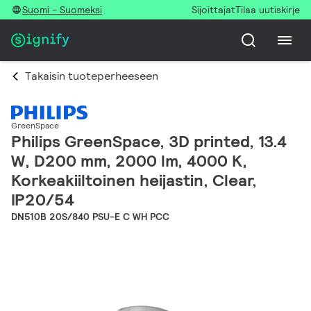
Suomi - Suomeksi
Sijoittajat
Tilaa uutiskirje
Takaisin tuoteperheeseen
GreenSpace
Philips GreenSpace, 3D printed, 13.4
W, D200 mm, 2000 lm, 4000 K,
Korkeakiiltoinen heijastin, Clear,
IP20/54
DN510B 20S/840 PSU-E C WH PCC