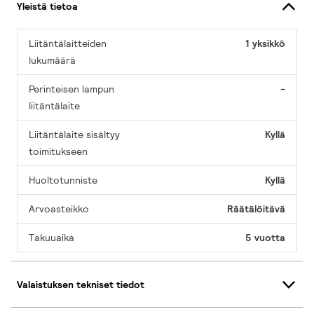
Yleistä tietoa
Liitäntälaitteiden
1 yksikkö
lukumäärä
Perinteisen lampun
-
liitäntälaite
Liitäntälaite sisältyy
Kyllä
toimitukseen
Huoltotunniste
Kyllä
Arvoasteikko
Räätälöitävä
Takuuaika
5 vuotta
Valaistuksen tekniset tiedot