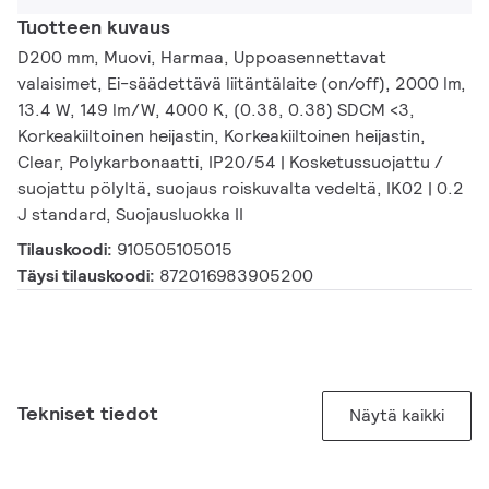
Tuotteen kuvaus
D200 mm, Muovi, Harmaa, Uppoasennettavat
valaisimet, Ei-säädettävä liitäntälaite (on/off), 2000 lm,
13.4 W, 149 lm/W, 4000 K, (0.38, 0.38) SDCM <3,
Korkeakiiltoinen heijastin, Korkeakiiltoinen heijastin,
Clear, Polykarbonaatti, IP20/54 | Kosketussuojattu /
suojattu pölyltä, suojaus roiskuvalta vedeltä, IK02 | 0.2
J standard, Suojausluokka II
Tilauskoodi:
910505105015
Täysi tilauskoodi:
872016983905200
Tekniset tiedot
Näytä kaikki