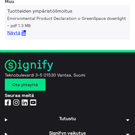
Muu
Tuotteiden ympäristöilmoitus
Environmental Product Declaration o GreenSpace downlight
pdf 1.3 MB
Näytä
Teknobulevardi 3-5 01530 Vantaa, Suomi
Ota yhteyttä
Seuraa meitä
Tutustu
Signifyn vaikutus