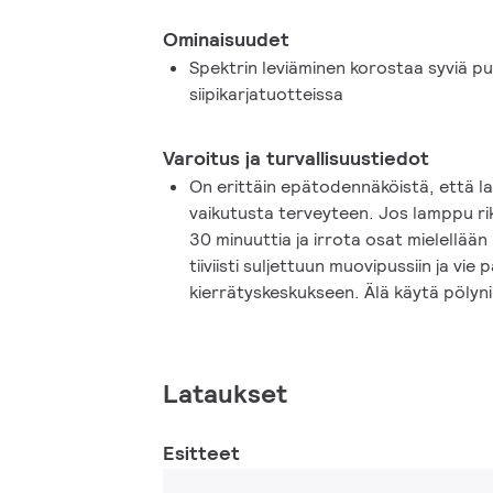
Ominaisuudet
Spektrin leviäminen korostaa syviä puna
siipikarjatuotteissa
Varoitus ja turvallisuustiedot
On erittäin epätodennäköistä, että la
vaikutusta terveyteen. Jos lamppu r
30 minuuttia ja irrota osat mielellää
tiiviisti suljettuun muovipussiin ja vie 
kierrätyskeskukseen. Älä käytä pölyn
Lataukset
Esitteet