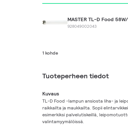
MASTER TL-D Food 58W/
928049002043
1 kohde
Tuoteperheen tiedot
Kuvaus
TL-D Food -lampun ansiosta liha- ja le
raikkailta ja maukkailta. Sopii elintarvik
esimerkiksi palvelutiskeillä, leipomotuott
valintamyymälöissä.