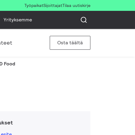
Työpaikat
Sijoittajat
Tilaa uutiskirje
Yrityksemme
steet
Osta täältä
D Food
ukset
esite