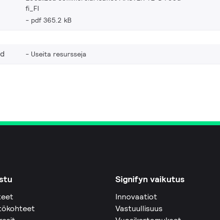
fi_FI
pdf 365.2 kB
od
Useita resursseja
stu
Signifyn vaikutus
teet
Innovaatiot
tökohteet
Vastuullisuus