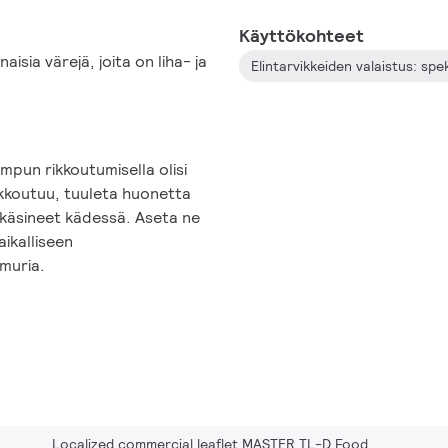
Käyttökohteet
isia värejä, joita on liha- ja
mpun rikkoutumisella olisi
ikkoutuu, tuuleta huonetta
n käsineet kädessä. Aseta ne
paikalliseen
imuria.
Localized commercial leaflet MASTER TL-D Food