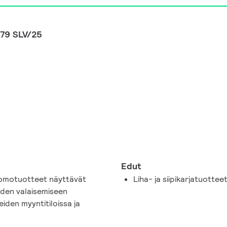
79 SLV/25
Edut
ipomotuotteet näyttävät
Liha- ja siipikarjatuott
keiden valaisemiseen
eiden myyntitiloissa ja