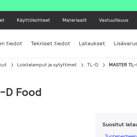
et
Käyttökohteet
Materiaalit
Vastuullisuus
n tiedot
Tekniset tiedot
Lataukset
Lisävaru
put
Loistelamput ja sytyttimet
TL-D
MASTER TL-
L-D Food
Suositut lata
Tuoteperheen 