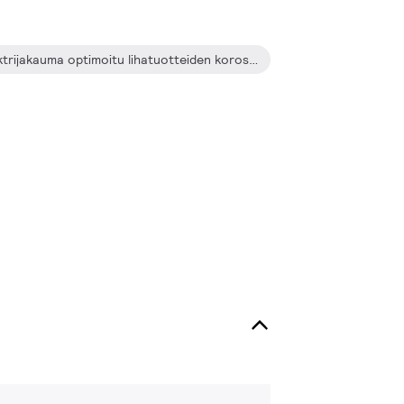
Elintarvikkeiden valaistus: spektrijakauma optimoitu lihatuotteiden korostamiseen