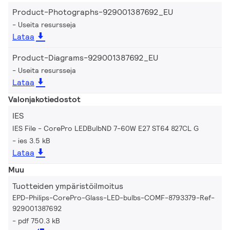
Product-Photographs-929001387692_EU
Useita resursseja
Lataa
Product-Diagrams-929001387692_EU
Useita resursseja
Lataa
Valonjakotiedostot
IES
IES File - CorePro LEDBulbND 7-60W E27 ST64 827CL G
ies 3.5 kB
Lataa
Muu
Tuotteiden ympäristöilmoitus
EPD-Philips-CorePro-Glass-LED-bulbs-COMF-8793379-Ref-
929001387692
pdf 750.3 kB