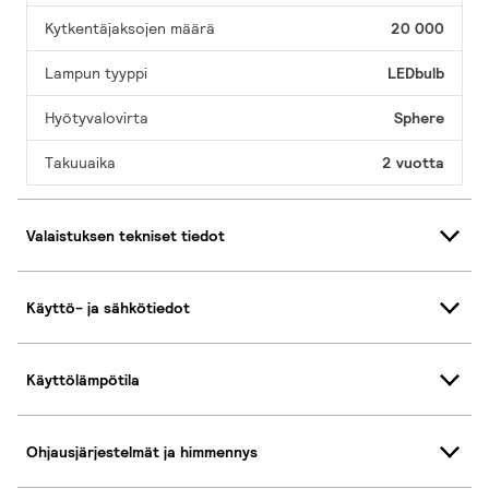
Kytkentäjaksojen määrä
20 000
Lampun tyyppi
LEDbulb
Hyötyvalovirta
Sphere
Takuuaika
2 vuotta
Valaistuksen tekniset tiedot
Käyttö- ja sähkötiedot
Käyttölämpötila
Ohjausjärjestelmät ja himmennys