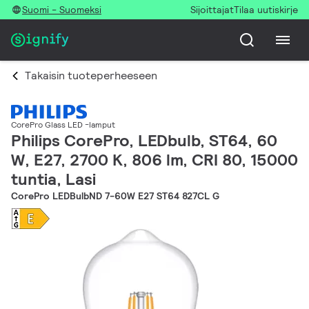
Suomi - Suomeksi
Sijoittajat
Tilaa uutiskirje
Takaisin tuoteperheeseen
CorePro Glass LED -lamput
Philips CorePro, LEDbulb, ST64, 60
W, E27, 2700 K, 806 lm, CRI 80, 15000
tuntia, Lasi
CorePro LEDBulbND 7-60W E27 ST64 827CL G