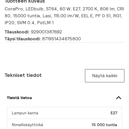
Tuotteen kuvaus
CorePro, LEDbulb, ST64, 60 W, E27, 2700 K, 806 lm, CRI
80, 15000 tuntia, Lasi, 115.00 lm/W, EEL E, PF 0.51, RG1,
IP20, SVM 0.4, PstLM 1
Tilauskoodi:
929001387692
Täysi tilauskoodi:
871951434675800
Tekniset tiedot
Näytä kaikki
Yleistä tietoa
Lampun kanta
E27
Nimelliskäyttöikä
15 000 tuntia