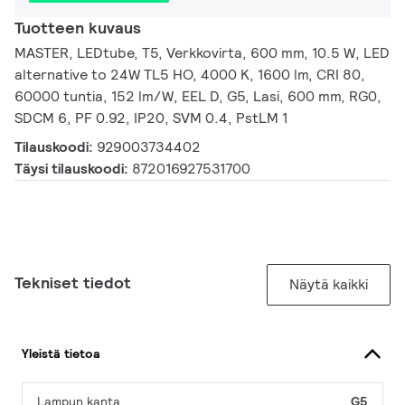
Tuotteen kuvaus
MASTER, LEDtube, T5, Verkkovirta, 600 mm, 10.5 W, LED
alternative to 24W TL5 HO, 4000 K, 1600 lm, CRI 80,
60000 tuntia, 152 lm/W, EEL D, G5, Lasi, 600 mm, RG0,
SDCM 6, PF 0.92, IP20, SVM 0.4, PstLM 1
Tilauskoodi:
929003734402
Täysi tilauskoodi:
872016927531700
Tekniset tiedot
Näytä kaikki
Yleistä tietoa
Lampun kanta
G5