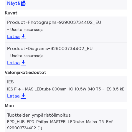
Näytä
Kuvat
Product-Photographs-929003734402_EU
Useita resursseja
Lataa
Product-Diagrams-929003734402_EU
Useita resursseja
Lataa
Valonjakotiedostot
IES
IES File - MAS LEDtube 600mm HO 10.5W 840 T5
IES 8.5 kB
Lataa
Muu
Tuotteiden ympäristöilmoitus
EPD_HUB-EPD-Philips-MASTER-LEDtube-Mains-T5-Ref-
929003734402 (1)