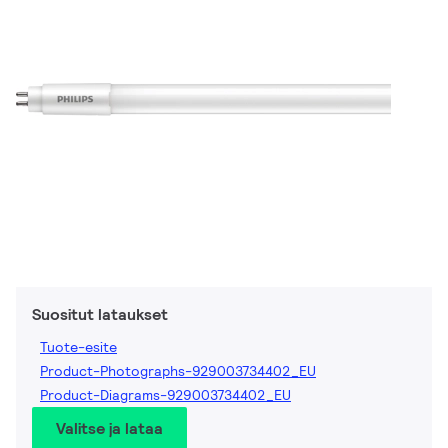
Suositut lataukset
Tuote-esite
Product-Photographs-929003734402_EU
Product-Diagrams-929003734402_EU
Valitse ja lataa