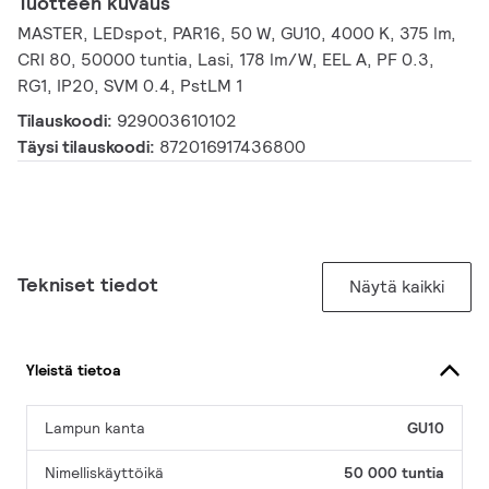
Tuotteen kuvaus
MASTER, LEDspot, PAR16, 50 W, GU10, 4000 K, 375 lm,
CRI 80, 50000 tuntia, Lasi, 178 lm/W, EEL A, PF 0.3,
RG1, IP20, SVM 0.4, PstLM 1
Tilauskoodi:
929003610102
Täysi tilauskoodi:
872016917436800
Tekniset tiedot
Näytä kaikki
Yleistä tietoa
Lampun kanta
GU10
Nimelliskäyttöikä
50 000 tuntia