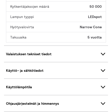
Kytkentäjaksojen määrä
50 000
Lampun tyyppi
LEDspot
Hyötyvalovirta
Narrow Cone
Takuuaika
5 vuotta
Valaistuksen tekniset tiedot
Käyttö- ja sähkötiedot
Käyttölämpötila
Ohjausjärjestelmät ja himmennys