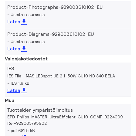
Product-Photographs-929003610102_EU
Useita resursseja
Lataa
Product-Diagrams-929003610102_EU
Useita resursseja
Lataa
Valonjakotiedostot
IES
IES File - MAS LEDspot UE 2.1-50W GU10 ND 840 EELA
IES 1.6 kB
Lataa
Muu
Tuotteiden ympäristöilmoitus
EPD-Philips-MASTER-UltraEfficient-GU10-COMF-9224009-
Ref-929003795902
pdf 681.5 kB