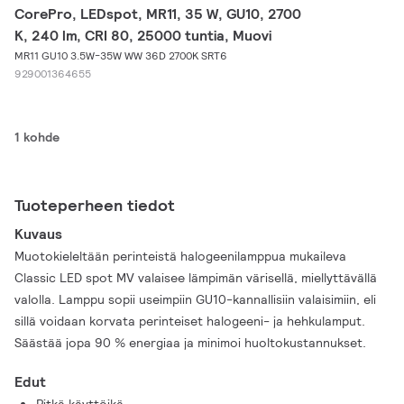
CorePro, LEDspot, MR11, 35 W, GU10, 2700
K, 240 lm, CRI 80, 25000 tuntia, Muovi
MR11 GU10 3.5W-35W WW 36D 2700K SRT6
929001364655
1 kohde
Tuoteperheen tiedot
Kuvaus
Muotokieleltään perinteistä halogeenilamppua mukaileva
Classic LED spot MV valaisee lämpimän värisellä, miellyttävällä
valolla. Lamppu sopii useimpiin GU10-kannallisiin valaisimiin, eli
sillä voidaan korvata perinteiset halogeeni- ja hehkulamput.
Säästää jopa 90 % energiaa ja minimoi huoltokustannukset.
Edut