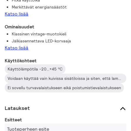
Pitkä käyttöikä
Merkittävät energiansäästöt
Katso lisää
Ominaisuudet
Klassinen vintage-muotokieli
Jälkiasennettava LED-korvaaja
Katso lisää
Käyttökohteet
Käyttölämpötila -20…+45 ºC
Voidaan käyttää vain kuivissa sisätiloissa ja siten, että lampun ympärille jää 10 mm vapaata tilaa
Ei sovellu turvavalaistukseen eikä poistumistievalaistukseen
Lataukset
Esitteet
Tuoteperheen esite