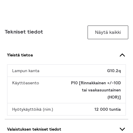
Tekniset tiedot
Näytä kaikki
Yleistä tietoa
Lampun kanta
G10.2q
Käyttöasento
P10 [Rinnakkainen +/-10D
tai vaakasuuntainen
(HOR)]
Hyötykäyttöikä (nim.)
12 000 tuntia
Valaistuksen tekniset tiedot