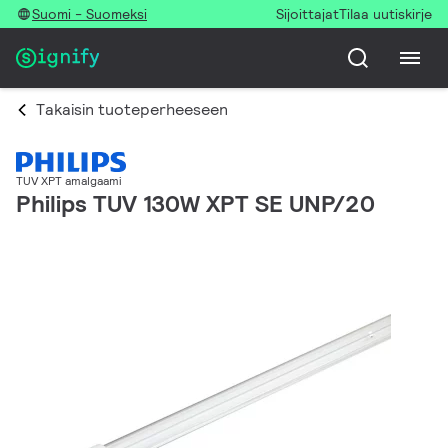
Suomi - Suomeksi
Sijoittajat
Tilaa uutiskirje
Takaisin tuoteperheeseen
TUV XPT amalgaami
Philips TUV 130W XPT SE UNP/20