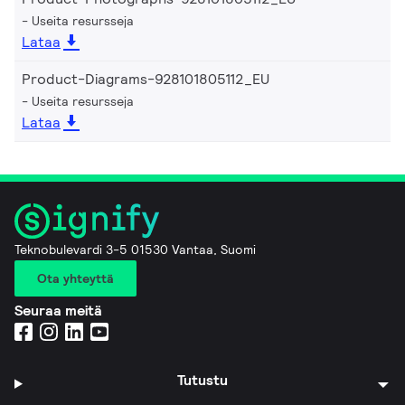
Useita resursseja
Lataa
Product-Diagrams-928101805112_EU
Useita resursseja
Lataa
Teknobulevardi 3-5 01530 Vantaa, Suomi
Ota yhteyttä
Seuraa meitä
Tutustu