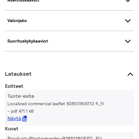
Asennuskaaviot
Valonjako
Suorituskykykaaviot
Lataukset
Esitteet
Tuote-esite
Localized commercial leaflet 928101805112 fi_FI
pdf 471.1 kB
Näytä
Kuvat
Product-Photographs-928101805112_EU