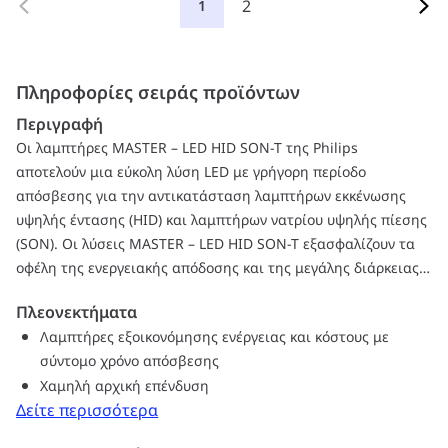
2
1
Πληροφορίες σειράς προϊόντων
Περιγραφή
Οι λαμπτήρες MASTER – LED HID SON-T της Philips
αποτελούν μια εύκολη λύση LED με γρήγορη περίοδο
απόσβεσης για την αντικατάσταση λαμπτήρων εκκένωσης
υψηλής έντασης (HID) και λαμπτήρων νατρίου υψηλής πίεσης
(SON). Οι λύσεις MASTER – LED HID SON-T εξασφαλίζουν τα
οφέλη της ενεργειακής απόδοσης και της μεγάλης διάρκειας
ζωής που παρέχει η αντικατάσταση LED σε HID, παρέχοντας
Πλεονεκτήματα
άμεση εξοικονόμηση με χαμηλή αρχική επένδυση.
Λαμπτήρες εξοικονόμησης ενέργειας και κόστους με
Επιλέγοντας το κατάλληλο μέγεθος λαμπτήρα και την
σύντομο χρόνο απόσβεσης
κατανομή φωτός, μπορείτε να ενσωματώσετε εύκολα τους
Χαμηλή αρχική επένδυση
λαμπτήρες MASTER – LED HID SON-T στα υφιστάμενα
Δείτε περισσότερα
συστήματα SON και SON-T, βελτιώνοντας την ποιότητα
φωτισμού με την τεχνολογία LED, χωρίς να αλλάξετε το