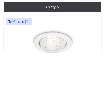
Φίλτρο
Προδιαγραφές
LuxSpace Accent Compact Adjustable
1 προϊόν