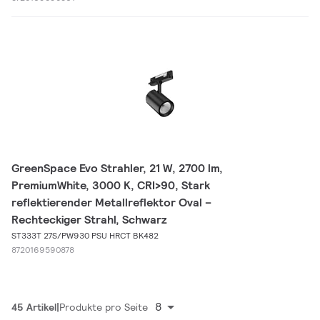
GreenSpace Evo Strahler, 21 W, 2700 lm,
PremiumWhite, 3000 K, CRI>90, Stark
reflektierender Metallreflektor Oval –
Rechteckiger Strahl, Schwarz
ST333T 27S/PW930 PSU HRCT BK482
8720169590878
8
45 Artikel
Produkte pro Seite