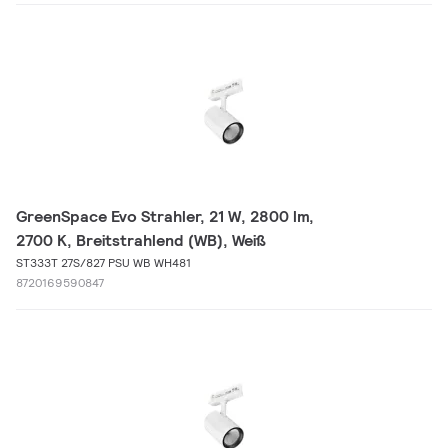
GreenSpace Evo Strahler, 21 W, 2800 lm,
2700 K, Breitstrahlend (WB), Weiß
ST333T 27S/827 PSU WB WH481
8720169590847