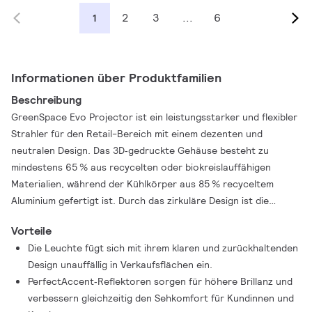
2
3
...
6
1
Informationen über Produktfamilien
Beschreibung
GreenSpace Evo Projector ist ein leistungsstarker und flexibler
Strahler für den Retail-Bereich mit einem dezenten und
neutralen Design. Das 3D‑gedruckte Gehäuse besteht zu
mindestens 65 % aus recycelten oder biokreislauffähigen
Materialien, während der Kühlkörper aus 85 % recyceltem
Aluminium gefertigt ist. Durch das zirkuläre Design ist die
Leuchte aufrüstbar, wiederverwendbar, vollständig
Vorteile
wartungsfähig und recycelbar. In Kombination mit der hohen
Die Leuchte fügt sich mit ihrem klaren und zurückhaltenden
Energieeffizienz macht dies den GreenSpace Evo zu einer
Design unauffällig in Verkaufsflächen ein.
nachhaltigen Strahlerlösung. Die PerfectAccent‑Reflektoren
PerfectAccent‑Reflektoren sorgen für höhere Brillanz und
sorgen für einen Licht‑Effekt mit erhöhter Brillanz und
verbessern gleichzeitig den Sehkomfort für Kundinnen und
verbessertem Sehkomfort für Kundinnen und Kunden. Die