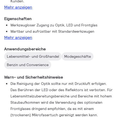
Kunden.
OptiAccent‑(FPO)‑Linsentechnologie maximiert zudem die
Mehr anzeigen
zentrale Lichtintensität. GreenSpace Evo ist auch in
hochmodernen, ultraeffizienten Varianten erhältlich und lässt
Eigenschaften
sich nahtlos auf 3‑Phasen‑ und DALI‑Stromschienen, CoreLine
Werkzeugloser Zugang zu Optik, LED und Frontglas
Trunking und Maxos fusion integrieren. Eine weitere
Wartbar und aufrüstbar mit Standardwerkzeugen
Individualisierung von Farben und Oberflächen ist über Philips
Mehr anzeigen
MyCreation möglich.
Anwendungsbereiche
Lebensmittel- und Großhandel
Modegeschäfte
Benzin und Convenience
Warn- und Sicherheitshinweise
Die Reinigung der Optik sollte nur mit Druckluft erfolgen.
Das Berühren der LED oder des Reflektors ist verboten. Für
Lebensmittelzubereitungsbereiche und Bereiche mit hohem
Staubaufkommen wird die Verwendung des optionalen
Frontglases dringend empfohlen, da es mit einem
(trockenen) Mikrofasertuch gereinigt werden kann.