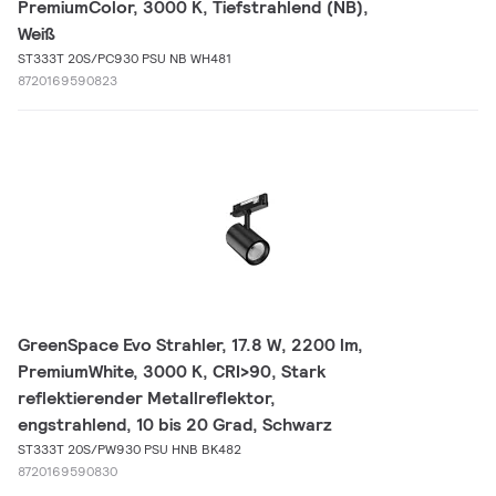
PremiumColor, 3000 K, Tiefstrahlend (NB),
Weiß
ST333T 20S/PC930 PSU NB WH481
8720169590823
GreenSpace Evo Strahler, 17.8 W, 2200 lm,
PremiumWhite, 3000 K, CRI>90, Stark
reflektierender Metallreflektor,
engstrahlend, 10 bis 20 Grad, Schwarz
ST333T 20S/PW930 PSU HNB BK482
8720169590830