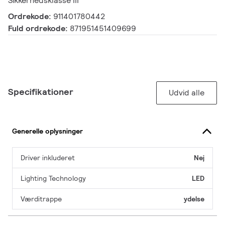
Sikkerhedsklasse III
Ordrekode:
911401780442
Fuld ordrekode:
871951451409699
Specifikationer
Udvid alle
Generelle oplysninger
Driver inkluderet
Nej
Lighting Technology
LED
Værditrappe
ydelse