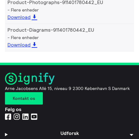
Product-Photographs-911401780442_EU
Flere enheder
Download
Product-Diagrams-911401780442_EU
Flere enheder
Download
Arne Jacobsens Allé 15, niveau 9 2300 København S Danmark
Kontakt os
Følg os
Udforsk