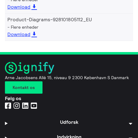
Download
Product-Diagrams-928101805112_EU
Flere enheder
Download
Arne Jacobsens Allé 15, niveau 9 2300 København S Danmark
Kontakt os
Følg os
Udforsk
Indvirkning