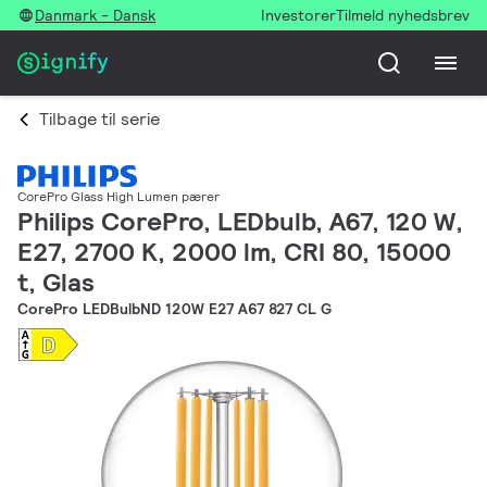
Danmark - Dansk
Investorer
Tilmeld nyhedsbrev
Tilbage til serie
CorePro Glass High Lumen pærer
Philips CorePro, LEDbulb, A67, 120 W,
E27, 2700 K, 2000 lm, CRI 80, 15000
t, Glas
CorePro LEDBulbND 120W E27 A67 827 CL G