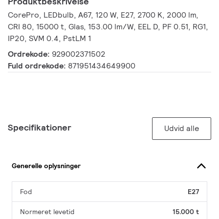
Produktbeskrivelse
CorePro, LEDbulb, A67, 120 W, E27, 2700 K, 2000 lm,
CRI 80, 15000 t, Glas, 153.00 lm/W, EEL D, PF 0.51, RG1,
IP20, SVM 0.4, PstLM 1
Ordrekode:
929002371502
Fuld ordrekode:
871951434649900
Specifikationer
Udvid alle
Generelle oplysninger
Fod
E27
Normeret levetid
15.000 t