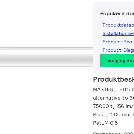
Populære do
Produktdatab
Installationsv
Product-Pho
Product-Dia
Vælg og do
Produktbesk
MASTER, LEDtube
alternative to 
75000 t, 156 lm
Plast, 1200 mm, 
PstLM 0.5