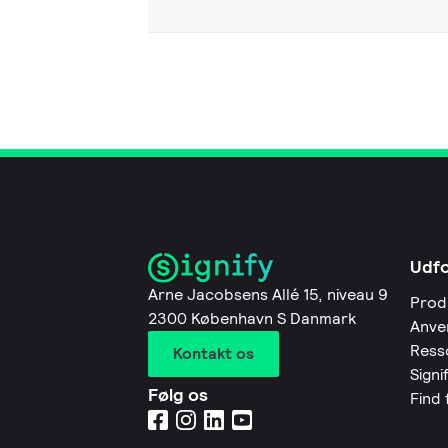
Udf
Arne Jacobsens Allé 15, niveau 9
Prod
2300 København S Danmark
Anve
Ress
Kontakt os
Signi
Følg os
Find