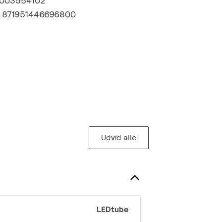
003554102
:
871951446696800
Udvid alle
LEDtube