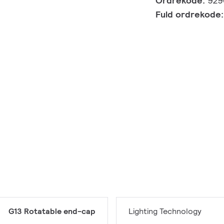
Ordrekode:
929
Fuld ordrekode
G13 Rotatable end-cap
Lighting Technology