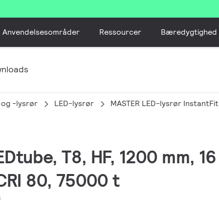
Anvendelsesområder
Ressourcer
Bæredygtighed
nloads
 og -lysrør
LED-lysrør
MASTER LED-lysrør InstantFit
EDtube, T8, HF, 1200 mm, 1
CRI 80, 75000 t
8