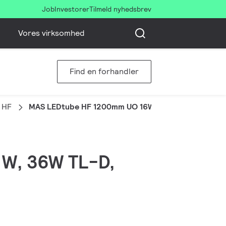
Job
Investorer
Tilmeld nyhedsbrev
Vores virksomhed
Find en forhandler
 HF
MAS LEDtube HF 1200mm UO 16W840 T8
6 W, 36W TL-D,