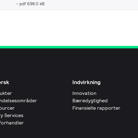
pdf 698.0 kB
orsk
Indvirkning
ukter
Innovation
ndelsesområder
Bæredygtighed
ourcer
Finansielle rapporter
fy Services
 forhandler