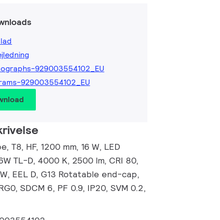
wnloads
lad
ejledning
tographs-929003554102_EU
grams-929003554102_EU
wnload
rivelse
, T8, HF, 1200 mm, 16 W, LED
36W TL-D, 4000 K, 2500 lm, CRI 80,
/W, EEL D, G13 Rotatable end-cap,
RG0, SDCM 6, PF 0.9, IP20, SVM 0.2,