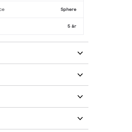
ce
Sphere
5 år