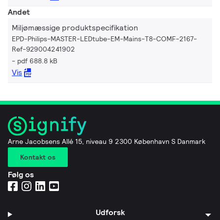
Andet
Miljømæssige produktspecifikation
EPD-Philips-MASTER-LEDtube-EM-Mains-T8-COMF-2167-
Ref-929004241902
pdf 688.8 kB
Vis
Arne Jacobsens Allé 15, niveau 9 2300 København S Danmark
Kontakt os
Følg os
Udforsk