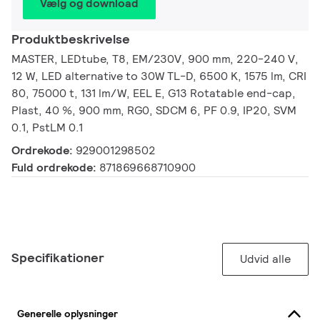
Vælg og download
Produktbeskrivelse
MASTER, LEDtube, T8, EM/230V, 900 mm, 220-240 V,
12 W, LED alternative to 30W TL-D, 6500 K, 1575 lm, CRI
80, 75000 t, 131 lm/W, EEL E, G13 Rotatable end-cap,
Plast, 40 %, 900 mm, RG0, SDCM 6, PF 0.9, IP20, SVM
0.1, PstLM 0.1
Ordrekode:
929001298502
Fuld ordrekode:
871869668710900
Specifikationer
Udvid alle
Generelle oplysninger