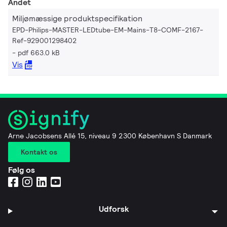
Andet
Miljømæssige produktspecifikation
EPD-Philips-MASTER-LEDtube-EM-Mains-T8-COMF-2167-
Ref-929001298402
pdf 663.0 kB
Vis
Arne Jacobsens Allé 15, niveau 9 2300 København S Danmark
Kontakt os
Følg os
Udforsk