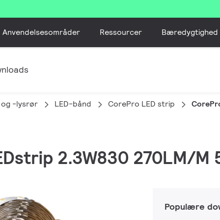
Anvendelsesområder
Ressourcer
Bæredygtighed
nloads
 og -lysrør
LED-bånd
CorePro LED strip
CorePr
LEDstrip 2.3W830 270LM/M
Populære do