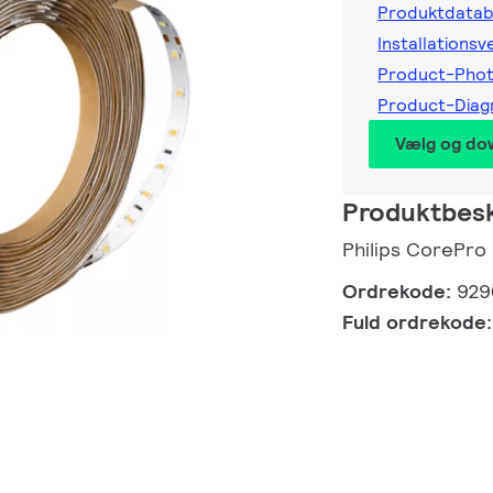
Produktdatab
Installationsv
Product-Pho
Product-Dia
Vælg og do
Produktbesk
Philips CorePr
Ordrekode:
929
Fuld ordrekode