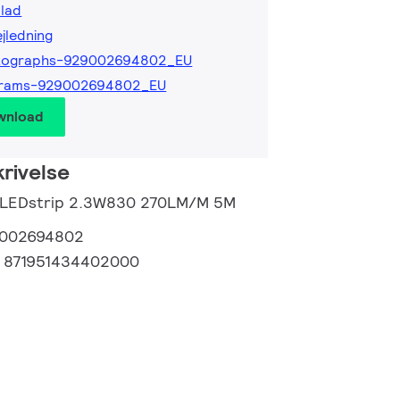
lad
ejledning
tographs-929002694802_EU
grams-929002694802_EU
wnload
rivelse
o LEDstrip 2.3W830 270LM/M 5M
002694802
:
871951434402000