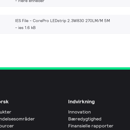
Flere enheder
IES File - CorePro LEDstrip 2.3W830 270LM/M 5M
ies 1.6 kB
orsk
Indvirkning
ukter
Innovation
ndelsesområder
Bæredygtighed
ourcer
Finansielle rapporter