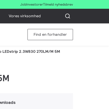
Job
Investorer
Tilmeld nyhedsbrev
Vores virksomhed
Find en forhandler
o LEDstrip 2.3W830 270LM/M 5M
 5M
wnloads