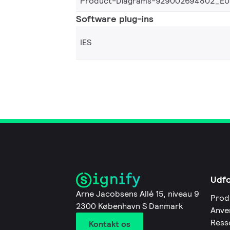
Product-Diagrams-929002694802_EU
Software plug-ins
IES
Udf
Arne Jacobsens Allé 15, niveau 9
Prod
2300 København S Danmark
Anve
Ress
Kontakt os