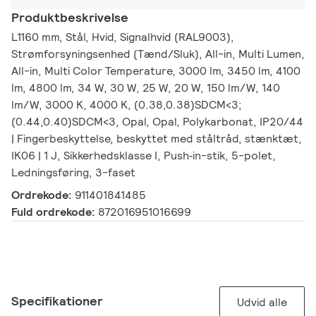
Produktbeskrivelse
L1160 mm, Stål, Hvid, Signalhvid (RAL9003),
Strømforsyningsenhed (Tænd/Sluk), All-in, Multi Lumen,
All-in, Multi Color Temperature, 3000 lm, 3450 lm, 4100
lm, 4800 lm, 34 W, 30 W, 25 W, 20 W, 150 lm/W, 140
lm/W, 3000 K, 4000 K, (0.38,0.38)SDCM<3;
(0.44,0.40)SDCM<3, Opal, Opal, Polykarbonat, IP20/44
| Fingerbeskyttelse, beskyttet med ståltråd, stænktæt,
IK06 | 1 J, Sikkerhedsklasse I, Push‑in-stik, 5-polet,
Ledningsføring, 3-faset
Ordrekode:
911401841485
Fuld ordrekode:
872016951016699
Specifikationer
Udvid alle