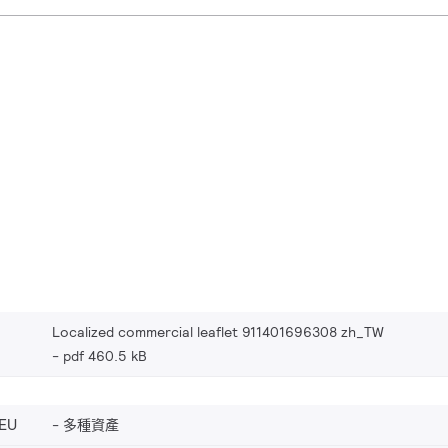
Localized commercial leaflet 911401696308 zh_TW
pdf 460.5 kB
EU
多種資產