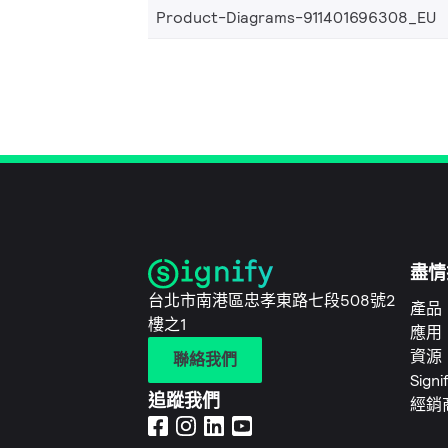
Product-Diagrams-911401696308_EU
盡情
台北市南港區忠孝東路七段508號2
產品
樓之1
應用
資源
聯絡我們
Sign
追蹤我們
經銷