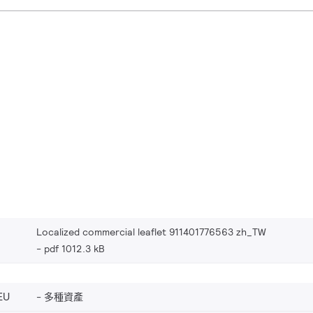
Localized commercial leaflet 911401776563 zh_TW
pdf 1012.3 kB
EU
多種資產