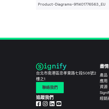
Product-Diagrams-911401776563_EU
盡情
台北市南港區忠孝東路七段508號2
產品
樓之1
應用
資源
聯絡我們
Sign
追蹤我們
經銷