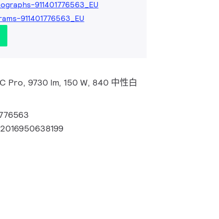
tographs-911401776563_EU
rams-911401776563_EU
d C Pro, 9730 lm, 150 W, 840 中性白
1776563
72016950638199