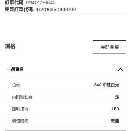
訂單代碼:
911401776543
完整訂單代碼:
872016950636799
規格
展開全部
一般資訊
色碼
840 中性白光
內附驅動器
是
照明技術
LED
價值階梯
效能