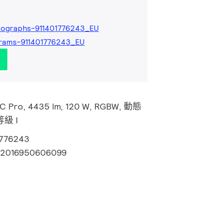
tographs-911401776243_EU
rams-911401776243_EU
d C Pro, 4435 lm, 120 W, RGBW, 動態
等級 I
1776243
72016950606099