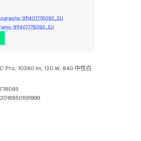
ographs-911401776093_EU
rams-911401776093_EU
d C Pro, 10380 lm, 120 W, 840 中性白
1776093
72016950591999