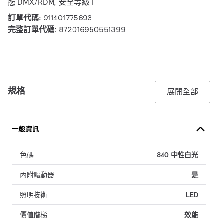
態 DMX/RDM, 安全等級 I
訂單代碼:
911401775693
完整訂單代碼:
872016950551399
規格
展開全部
一般資訊
色碼
840 中性白光
內附驅動器
是
照明技術
LED
價值階梯
效能