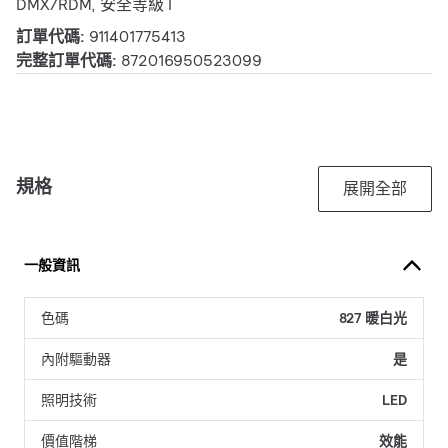
DMX/RDM, 安全等級 I
訂單代碼:
911401775413
完整訂單代碼:
872016950523099
規格
展開全部
一般資訊
色碼
827 暖白光
內附驅動器
是
照明技術
LED
價值階梯
效能