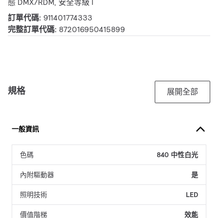
態 DMX/RDM, 安全等級 I
訂單代碼:
911401774333
完整訂單代碼:
872016950415899
規格
展開全部
一般資訊
色碼
840 中性白光
內附驅動器
是
照明技術
LED
價值階梯
效能