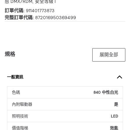
態 DMX/RDM, 安全等級 I
訂單代碼:
911401773873
完整訂單代碼:
872016950369499
規格
展開全部
一般資訊
色碼
840 中性白光
內附驅動器
是
照明技術
LED
價值階梯
效能