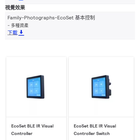
視覺效果
Family-Photographs-EcoSet 基本控制
多種資產
下載
EcoSet BLE IR Visual
EcoSet BLE IR Visual
Controller
Controller Switch