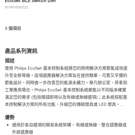
EcoSet BLE Switch Dim
911401590722
3 個項目
產品系列資訊
描述
使用 Philips EcoSet 基本控制系統將您的照明解決方案節能成效提
升至全新等級。這項感應器解決方案旨在提供簡單、可靠又平價的
節能設計，同時進一步改善您的能源永續力。舉凡辦公室、停車到
工業應用場合，Philips EcoSet 基本控制系統都能以不同版本確實
滿足您的需求 (包括隨插即用以及有線或無線選項)；此系統搭配基
本控制解決方案的所有功能，升級您的傳統燈具或 LED 燈具。
Philips EcoSet 基本控制感應器安裝、調試和維護起來也很簡單。
優勢
讓您從既有的照明解決方案完全控制可靠又平價的節能效果。
適用於各自選項的簡易系統架構 – 有線或無線、整合感應器或
外部感應器