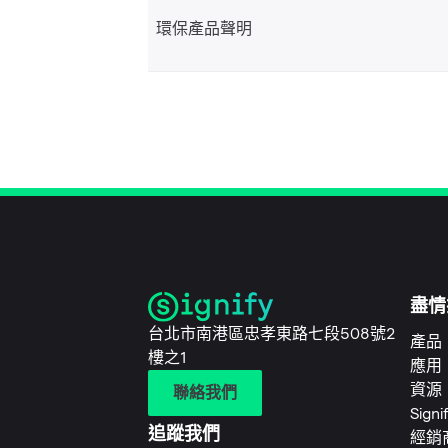
環保產品聲明
盡情
台北市南港區忠孝東路七段508號2
產品
樓之1
應用
資源
聯絡我們
Sign
追蹤我們
經銷