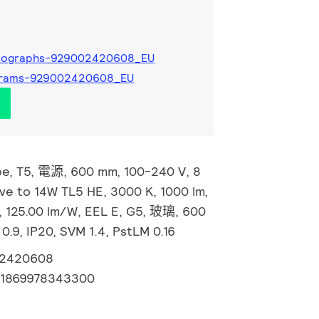
tographs-929002420608_EU
grams-929002420608_EU
e, T5, 電源, 600 mm, 100-240 V, 8
ive to 14W TL5 HE, 3000 K, 1000 lm,
, 125.00 lm/W, EEL E, G5, 玻璃, 600
.9, IP20, SVM 1.4, PstLM 0.16
2420608
71869978343300