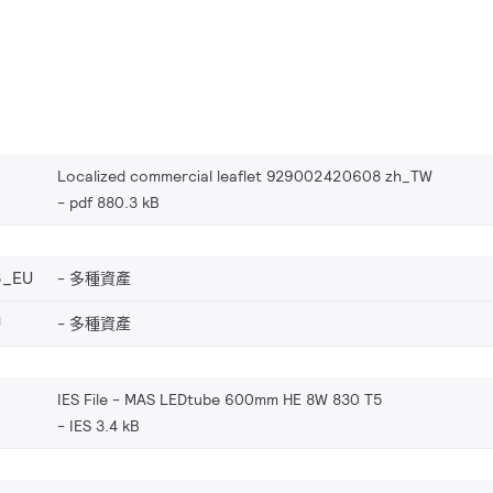
Localized commercial leaflet 929002420608 zh_TW
pdf 880.3 kB
8_EU
多種資產
U
多種資產
IES File - MAS LEDtube 600mm HE 8W 830 T5
IES 3.4 kB