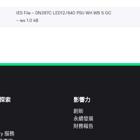
IES File - DN397C LED12/840 PSU WH WB S GC
ies 1.0 kB
探索
影響力
創新
永續發展
財務報告
ify 服務