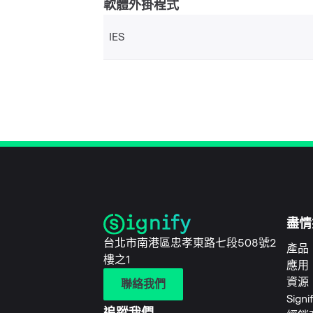
軟體外掛程式
IES
盡情
台北市南港區忠孝東路七段508號2
產品
樓之1
應用
資源
聯絡我們
Sign
追蹤我們