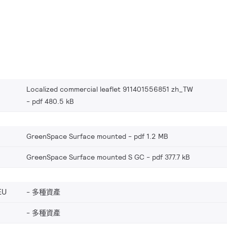
Localized commercial leaflet 911401556851 zh_TW
pdf 480.5 kB
GreenSpace Surface mounted
pdf 1.2 MB
GreenSpace Surface mounted S GC
pdf 377.7 kB
EU
多種資產
多種資產