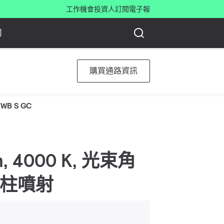
工作機會
投資人
訂閱電子報
司
購買通路資訊
 WB S GC
lm, 4000 K, 光束角
受水柱噴射