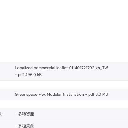
Localized commercial leaflet 911401721702 zh_TW
pdf 496.0 kB
Greenspace Flex Modular Installation
pdf 3.0 MB
EU
多種資產
多種資產