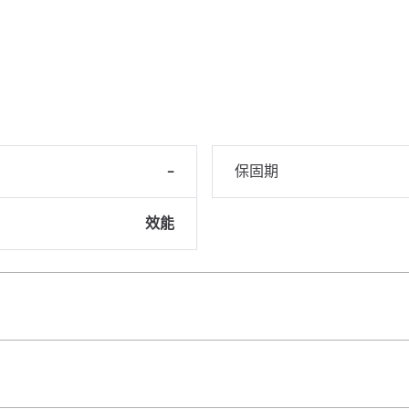
-
保固期
效能