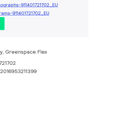
ographs-911401721702_EU
rams-911401721702_EU
ry, Greenspace Flex
721702
72016953211399