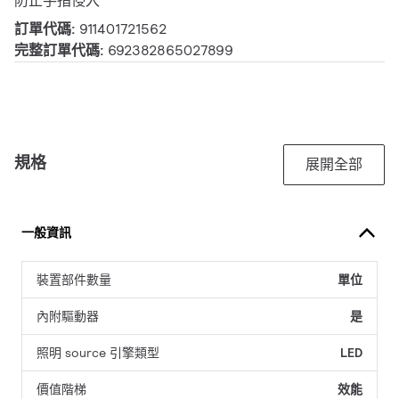
防止手指侵入
訂單代碼:
911401721562
完整訂單代碼:
692382865027899
規格
展開全部
一般資訊
裝置部件數量
單位
內附驅動器
是
照明 source 引擎類型
LED
價值階梯
效能