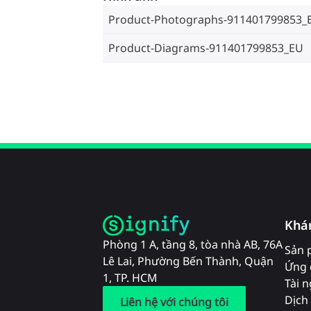
Product-Photographs-911401799853_
Product-Diagrams-911401799853_EU
Khá
Phòng 1 A, tầng 8, tòa nhà AB, 76A
Sản 
Lê Lai, Phường Bến Thành, Quận
Ứng 
1, TP. HCM
Tài 
Dịch 
Liên hệ với chúng tôi