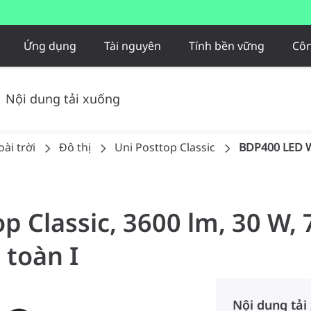
Ứng dụng
Tài nguyên
Tính bền vững
Côn
Nội dung tải xuống
ài trời
Đô thị
Uni Posttop Classic
BDP400 LED 
op Classic, 3600 lm, 30 W,
 toàn I
Nội dung tải