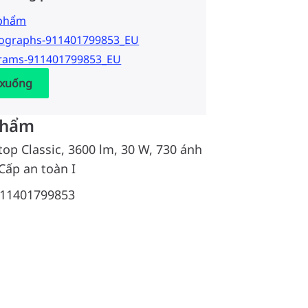
 phẩm
tographs-911401799853_EU
grams-911401799853_EU
 xuống
phẩm
top Classic, 3600 lm, 30 W, 730 ánh
Cấp an toàn I
11401799853