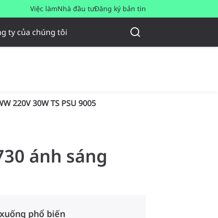
Việc làm
Nhà đầu tư
Đăng ký bản tin
g ty của chúng tôi
WW 220V 30W TS PSU 9005
 730 ánh sáng
 xuống phổ biến