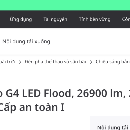
Ứng dụng
Tài nguyên
Tính bền vững
Côn
Nội dung tải xuống
ài trời
Đèn pha thể thao và sân bãi
Chiếu sáng bằng
o G4 LED Flood, 26900 lm,
Cấp an toàn I
Nội dung tải