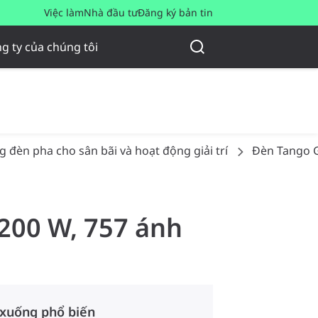
Việc làm
Nhà đầu tư
Đăng ký bản tin
g ty của chúng tôi
 đèn pha cho sân bãi và hoạt động giải trí
Đèn Tango G
 200 W, 757 ánh
 xuống phổ biến