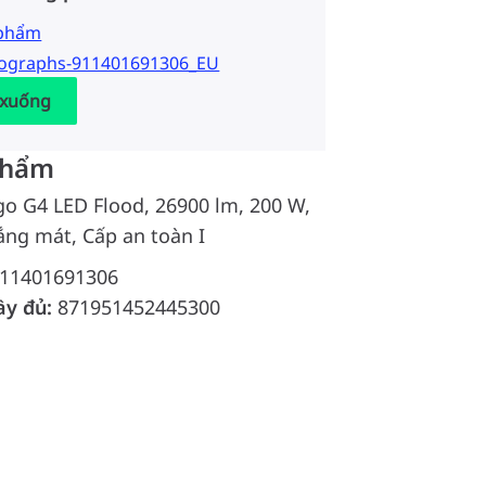
 phẩm
tographs-911401691306_EU
 xuống
phẩm
go G4 LED Flood, 26900 lm, 200 W,
ắng mát, Cấp an toàn I
11401691306
ầy đủ:
871951452445300