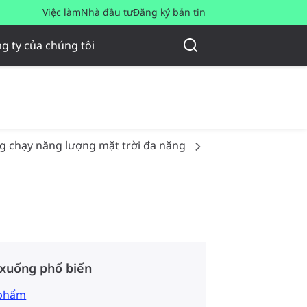
Việc làm
Nhà đầu tư
Đăng ký bản tin
g ty của chúng tôi
 chạy năng lượng mặt trời đa năng
BRP110 LED180/75
 xuống phổ biến
 phẩm