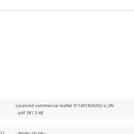
Localized commercial leaflet 911401834202 vi_VN
pdf 381.3 kB
EU
Nhiều tài liệu