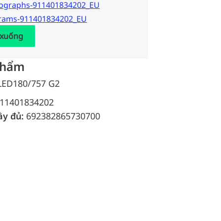
tographs-911401834202_EU
grams-911401834202_EU
 xuống
phẩm
 LED180/757 G2
11401834202
ầy đủ:
692382865730700