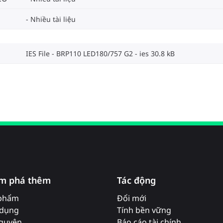
Nhiều tài liệu
IES File - BRP110 LED180/757 G2
ies 30.8 kB
m phá thêm
Tác động
phẩm
Đổi mới
dụng
Tính bền vững
nguyên
Báo cáo tài chính