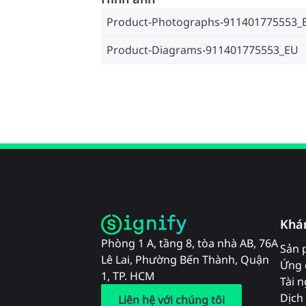
Product-Photographs-911401775553_
Product-Diagrams-911401775553_EU
Khá
Phòng 1 A, tầng 8, tòa nhà AB, 76A
Sản 
Lê Lai, Phường Bến Thành, Quận
Ứng 
1, TP. HCM
Tài 
Dịch 
Liên hệ với chúng tôi