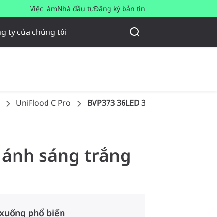
Việc làm
Nhà đầu tư
Đăng ký bản tin
g ty của chúng tôi
UniFlood C Pro
BVP373 36LED 30K 220V 30 DMX 1
0 ánh sáng trắng
 xuống phổ biến