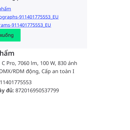
 phẩm
tographs-911401775553_EU
grams-911401775553_EU
 xuống
phẩm
d C Pro, 7060 lm, 100 W, 830 ánh
 DMX/RDM động, Cấp an toàn I
11401775553
ầy đủ:
872016950537799