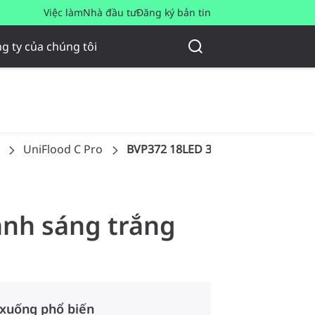
Việc làm
Nhà đầu tư
Đăng ký bản tin
g ty của chúng tôi
UniFlood C Pro
BVP372 18LED 30K 220V 10 50W HP
 ánh sáng trắng
 xuống phổ biến