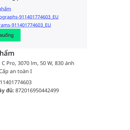
 phẩm
tographs-911401774603_EU
grams-911401774603_EU
 xuống
phẩm
d C Pro, 3070 lm, 50 W, 830 ánh
Cấp an toàn I
11401774603
ầy đủ:
872016950442499