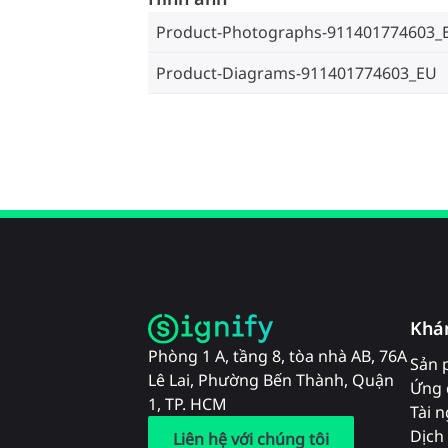
Product-Photographs-911401774603_
Product-Diagrams-911401774603_EU
Khá
Phòng 1 A, tầng 8, tòa nhà AB, 76A
Sản 
Lê Lai, Phường Bến Thành, Quận
Ứng 
1, TP. HCM
Tài 
Dịch 
Liên hệ với chúng tôi