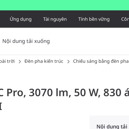
Ứng dụng
Tài nguyên
Tính bền vững
Côn
Nội dung tải xuống
ài trời
Đèn pha kiến trúc
Chiếu sáng bằng đèn pha
C Pro, 3070 lm, 50 W, 830
I
Nội dung tải