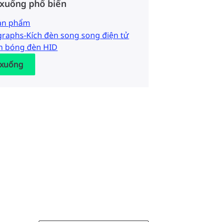
 xuống phổ biến
sản phẩm
graphs-Kích đèn song song điện tử
n bóng đèn HID
 xuống