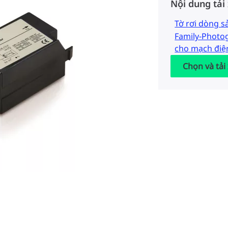
Nội dung tải
Tờ rơi dòng 
Family-Photo
cho mạch điệ
Chọn và tải