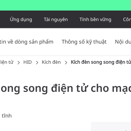
Ứng dụng
Tài nguyên
Tính bền vững
Côn
tin về dòng sản phẩm
Thông số kỹ thuật
Nội du
iện tử​
HID
Kích đèn
Kích đèn song song điện t
 song song điện tử cho m
 tĩnh