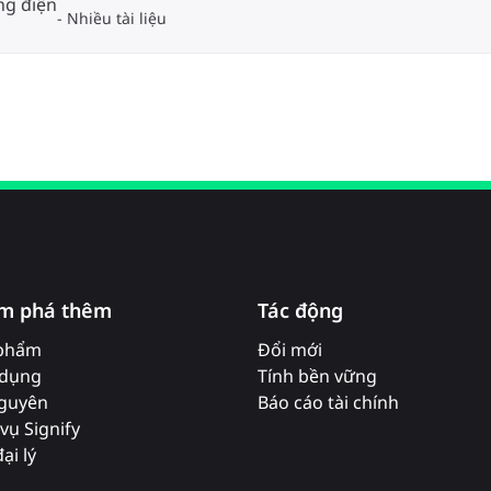
ng điện
Nhiều tài liệu
m phá thêm
Tác động
phẩm
Đổi mới
dụng
Tính bền vững
nguyên
Báo cáo tài chính
vụ Signify
ại lý