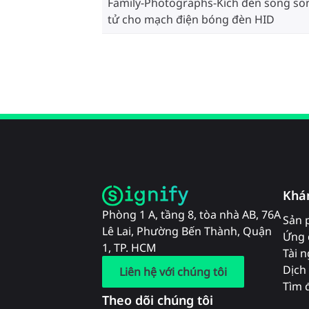
Family-Photographs-Kích đèn song so
tử cho mạch điện bóng đèn HID
Khá
Phòng 1 A, tầng 8, tòa nhà AB, 76A
Sản 
Lê Lai, Phường Bến Thành, Quận
Ứng 
1, TP. HCM
Tài 
Dịch 
Liên hệ với chúng tôi
Tìm đ
Theo dõi chúng tôi