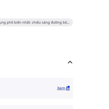
Chiếu sáng ngoài trời (ứng dụng phổ biến nhất: chiếu sáng đường bộ, thể thao và sân bãi)
Xem