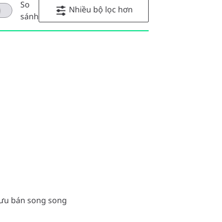
So
Nhiều bộ lọc hơn
sánh
lưu bán song song