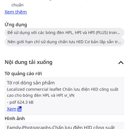
chuẩn
Xem thêm
Ứng dụng
Để sử dụng với các bóng đèn HPL, HPI và HPI (PLUS) trong chiếu sáng công nghiệp, mặt sàn, công cộng, sân bãi và chiếu sáng đường bộ
Nên giới hạn chỉ sử dụng chấn lưu HID Cơ bản lắp sẵn trong bộ đèn, khi kiểm soát được độ ẩm tương đối.
Nội dung tải xuống
Tờ quảng cáo rời
Tờ rơi dòng sản phẩm
Localized commercial leaflet Chấn lưu điện HID công suất
cao cho bóng đèn HPL và HPI vi_VN
pdf 624.3 kB
Xem
Hình ảnh
Family-Photographs-Chấn lưu điện HID công suất