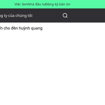
Việc làm
Nhà đầu tư
Đăng ký bản tin
g ty của chúng tôi
ịnh cho đèn huỳnh quang