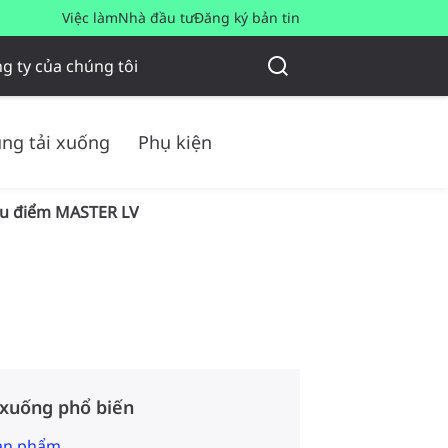
Việc làm
Nhà đầu tư
Đăng ký bản tin
g ty của chúng tôi
ng tải xuống
Phụ kiện
ếu điểm MASTER LV
 xuống phổ biến
sản phẩm