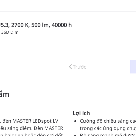
.3, 2700 K, 500 lm, 40000 h
 36D Dim
Trước
hẩm
Lợi ích
g, đèn MASTER LEDspot LV
Cường độ chiếu sáng ca
chiếu sáng điểm. Đèn MASTER
trong các ứng dụng chu
èn halogen hoặc đèn sợi đốt
Độ sáng mạnh mẽ được du