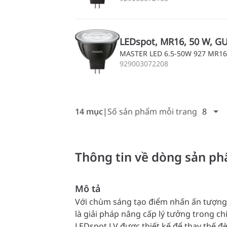
LEDspot, MR16, 50 W, GU5
MASTER LED 6.5-50W 927 MR16
929003072208
14 mục
Số sản phẩm mỗi trang
8
Thông tin về dòng sản p
Mô tả
Với chùm sáng tạo điểm nhấn ấn tượn
là giải pháp nâng cấp lý tưởng trong 
LEDspot LV được thiết kế để thay thế đ