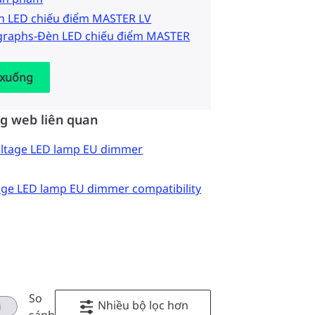
èn LED chiếu điểm MASTER LV
graphs-Đèn LED chiếu điểm MASTER
 xuống
ng web liên quan
voltage LED lamp EU dimmer
tage LED lamp EU dimmer compatibility
So
Nhiều bộ lọc hơn