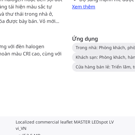
ăng tái hiện màu sắc tự
Xem thêm
à thư thái trong nhà ở,
hóa được bày bán. Vỏ mới
đa số các bộ đèn trên thị
đèn này không những sử
Ứng dụng
 của Philips để đảm bảo
ng với đèn halogen
Trong nhà: Phòng khách, ph
biến thế điện tử tiêu chuẩn
 hoàn màu CRI cao, cùng với
chiếu sáng cao tương
16. Chức năng điều chỉnh
tạo không khí mong muốn và
ng. Chỉ số SDCM cao đảm
 duy trì trong suốt vòng
iết kiệm lượng điện năng
đảm bảo chất lượng ánh
 nhà và chủ khách sạn thu
Localized commercial leaflet MASTER LEDspot LV
vi_VN