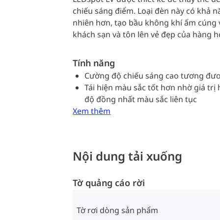
chiếu sáng điểm. Loại đèn này có khả n
nhiên hơn, tạo bầu không khí ấm cúng v
khách sạn và tôn lên vẻ đẹp của hàng 
nhỏ hơn giúp đèn vừa vặn hoàn hảo với 
trường nhờ đui đèn MR16 GU 5.3 Loại 
Tính năng
dụng giải pháp được cấp bằng sáng chế
Cường độ chiếu sáng cao tương đươ
khả năng tương thích rộng nhất với các 
Tái hiện màu sắc tốt hơn nhờ giá trị
halogen 12V, mà còn đem lại cường độ 
độ đồng nhất màu sắc liên tục
đương đèn halogen chiếu sáng điểm MR
Xem thêm
độ sáng giúp điều chỉnh ánh sáng để 
lựa chọn điều chỉnh độ sáng rất đa dạ
bảo độ đồng nhất màu sắc lớn hơn được
đời của sản phẩm. MASTER LEDspot LV t
Nội dung tải xuống
khổng lồ, giảm chi phí bảo trì mà vẫn 
sáng và tuổi thọ của đèn, cho phép chủ
Tờ quảng cáo rời
hồi vốn đầu tư trong thời gian ngắn.
Tờ rơi dòng sản phẩm