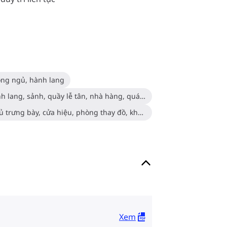
òng ngủ, hành lang
Khách sạn: Phòng khách, hành lang, sảnh, quầy lễ tân, nhà hàng, quán bar, quán cà phê
Cửa hàng bán lẻ: Triển lãm, tủ trưng bày, cửa hiệu, phòng thay đồ, khu vực thanh toán
Xem