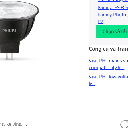
Family-IES-Đ
Family-Photo
LV
Chọn và tải
Công cụ và tra
Visit PHL mains 
compatibility list
Visit PHL low vol
list