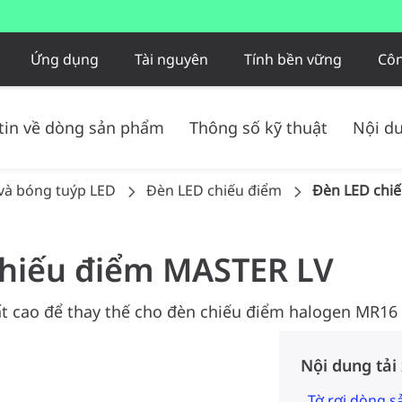
Ứng dụng
Tài nguyên
Tính bền vững
Côn
tin về dòng sản phẩm
Thông số kỹ thuật
Nội du
và bóng tuýp LED
Đèn LED chiếu điểm
Đèn LED chi
chiếu điểm MASTER LV
t cao để thay thế cho đèn chiếu điểm halogen MR16
Nội dung tải
Tờ rơi dòng 