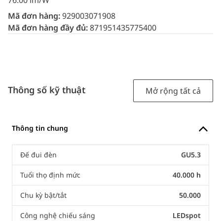
76.00 lm/W
Mã đơn hàng:
929003071908
Mã đơn hàng đầy đủ:
871951435775400
Thông số kỹ thuật
Mở rộng tất cả
Thông tin chung
Đế đui đèn
GU5.3
Tuổi thọ định mức
40.000 h
Chu kỳ bật/tắt
50.000
Công nghệ chiếu sáng
LEDspot