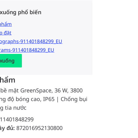
 xuống phổ biến
 phẩm
p đặt
tographs-911401848299_EU
grams-911401848299_EU
 xuống
phẩm
 bề mặt GreenSpace, 36 W, 3800
ng độ bóng cao, IP65 | Chống bụi
g tia nước
11401848299
ầy đủ:
872016952130800