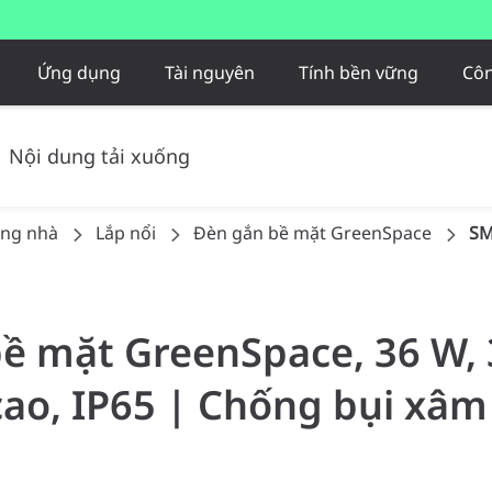
Ứng dụng
Tài nguyên
Tính bền vững
Côn
Nội dung tải xuống
ong nhà
Lắp nổi
Đèn gắn bề mặt GreenSpace
SM
bề mặt GreenSpace, 36 W, 
o, IP65 | Chống bụi xâm 