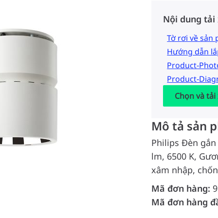
Nội dung tải
Tờ rơi về sản
Hướng dẫn lắ
Product-Pho
Product-Dia
Chọn và tải
Mô tả sản 
Philips Đèn gắn
lm, 6500 K, Gươ
xâm nhập, chốn
Mã đơn hàng:
9
Mã đơn hàng đ