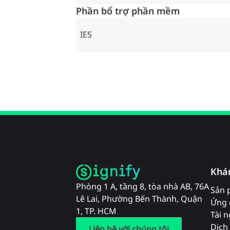
Phần bổ trợ phần mềm
IES
Khá
Phòng 1 A, tầng 8, tòa nhà AB, 76A
Sản 
Lê Lai, Phường Bến Thành, Quận
Ứng 
1, TP. HCM
Tài 
Dịch 
Liên hệ với chúng tôi