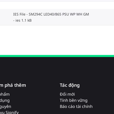
IES File - SM294C LED40/865 PSU WP WH GM
ies 1.1 kB
m phá thêm
Tác động
phẩm
Đổi mới
dụng
Tính bền vững
nguyên
Báo cáo tài chính
vụ Signify