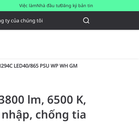
Việc làm
Nhà đầu tư
Đăng ký bản tin
g ty của chúng tôi
294C LED40/865 PSU WP WH GM
3800 lm, 6500 K,
nhập, chống tia