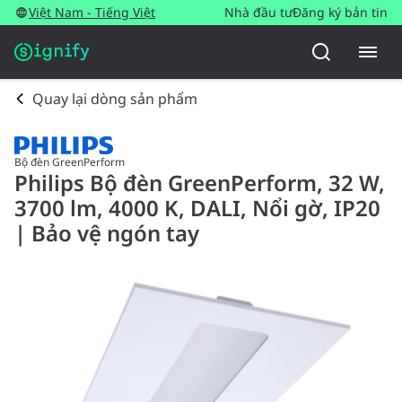
Việt Nam - Tiếng Việt
Nhà đầu tư
Đăng ký bản tin
Quay lại dòng sản phẩm
Bộ đèn GreenPerform
Philips Bộ đèn GreenPerform, 32 W,
3700 lm, 4000 K, DALI, Nổi gờ, IP20
| Bảo vệ ngón tay